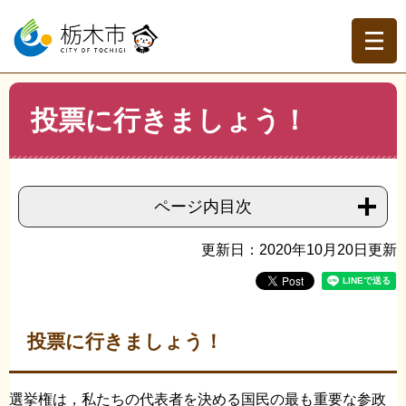
ペ
メ
ー
ニ
ジ
ュ
の
ー
先
を
現在地
本
頭
飛
投票に行きましょう！
文
トップページ
>
分類でさがす
>
市政情報
>
選挙
>
選挙啓
で
ば
発
>
投票に行きましょう！
す。
し
て
本
ページ内目次
文
へ
更新日：2020年10月20日更新
投票に行きましょう！
選挙権は，私たちの代表者を決める国民の最も重要な参政