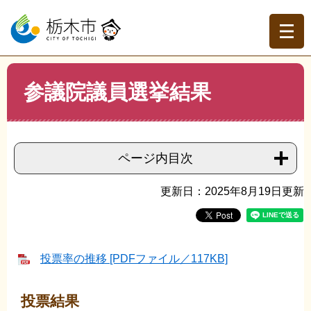
ペ
メ
ー
ニ
ジ
ュ
の
ー
先
を
現在地
本
頭
飛
参議院議員選挙結果
文
トップページ
>
分類でさがす
>
市政情報
>
選挙
>
選挙の
で
ば
執行
>
参議院議員選挙結果
す。
し
て
本
ページ内目次
文
へ
更新日：2025年8月19日更新
投票率の推移 [PDFファイル／117KB]
投票結果