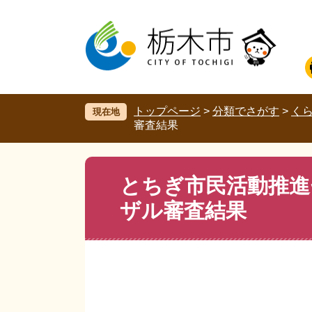
ペ
メ
ー
ニ
ジ
ュ
の
ー
先
を
頭
飛
で
ば
す。
し
トップページ
>
分類でさがす
>
く
現在地
て
審査結果
本
文
へ
本
とちぎ市民活動推進
文
ザル審査結果