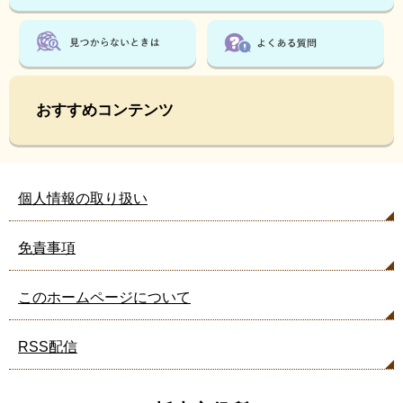
見
て
い
る
人
は
おすすめコンテンツ
こ
ん
な
ペ
個人情報の取り扱い
ー
ジ
も
免責事項
見
て
このホームページについて
い
ま
す
RSS配信