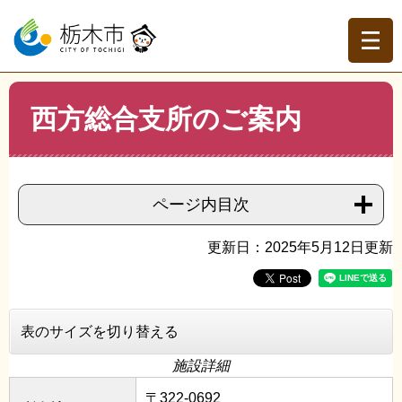
ペ
メ
ー
ニ
ジ
ュ
の
ー
先
を
現在地
本
頭
飛
西方総合支所のご案内
文
トップページ
>
分類でさがす
>
市政情報
>
市の概要
>
市
で
ば
役所アクセス・業務時間・庁舎案内
>
西方総合支所のご案
す。
し
内
て
本
ページ内目次
文
へ
更新日：2025年5月12日更新
表のサイズを切り替える
施設詳細
〒322-0692