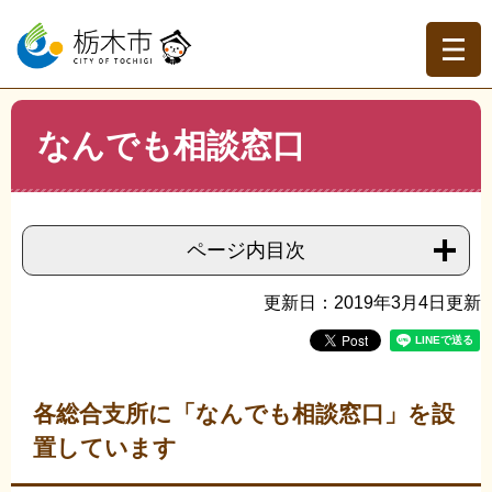
ペ
メ
ー
ニ
ジ
ュ
の
ー
先
を
現在地
本
頭
飛
なんでも相談窓口
文
トップページ
>
組織でさがす
>
総務課
>
なんでも相談窓
で
ば
口
す。
し
て
本
ページ内目次
文
へ
更新日：2019年3月4日更新
各総合支所に「なんでも相談窓口」を設
置しています