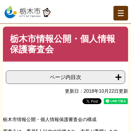
ペ
メ
ー
ニ
ジ
ュ
の
ー
先
を
現在地
本
頭
飛
栃木市情報公開・個人情報
文
トップページ
>
分類でさがす
>
市政情報
>
市政運営・行
で
ば
財政改革
>
情報公開・個人情報保護
>
栃木市情報公開・個
保護審査会
す。
し
人情報保護審査会
て
本
文
へ
ページ内目次
更新日：2018年10月22日更新
栃木市情報公開・個人情報保護審査会の構成