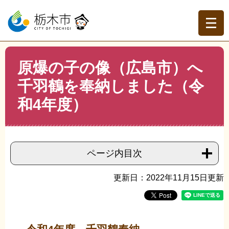
ペ
メ
ー
ニ
ジ
ュ
の
ー
先
を
現在地
本
頭
飛
原爆の子の像（広島市）へ
文
トップページ
>
分類でさがす
>
市政情報
>
市の取り組み
>
で
ば
非核平和事業
>
原爆の子の像（広島市）へ千羽鶴を奉納し
千羽鶴を奉納しました（令
す。
し
ました（令和4年度）
て
和4年度）
本
文
へ
ページ内目次
更新日：2022年11月15日更新