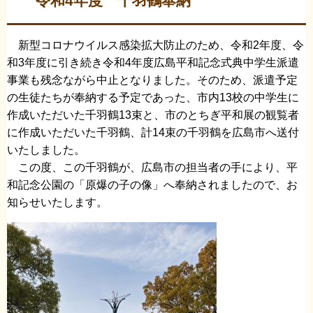
令和4年度 千羽鶴奉納
新型コロナウイルス感染拡大防止のため、令和2年度、令
和3年度に引き続き令和4年度広島平和記念式典中学生派遣
事業も残念ながら中止となりました。そのため、派遣予定
の生徒たちが奉納する予定であった、市内13校の中学生に
作成いただいた千羽鶴13束と、市のとちぎ平和展の観覧者
に作成いただいた千羽鶴、計14束の千羽鶴を広島市へ送付
いたしました。
この度、この千羽鶴が、広島市の担当者の手により、平
和記念公園の「原爆の子の像」へ奉納されましたので、お
知らせいたします。