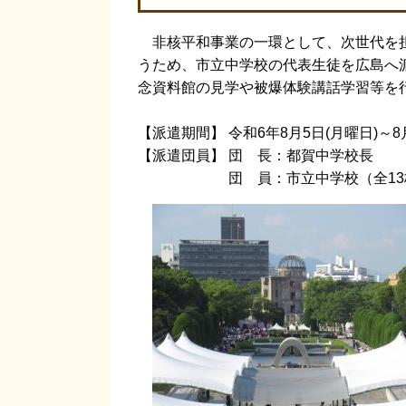
非核平和事業の一環として、次世代を担
うため、市立中学校の代表生徒を広島へ
念資料館の見学や被爆体験講話学習等を
【派遣期間】 令和6年8月5日(月曜日)～8
【派遣団員】 団 長：都賀中学校長
団 員：市立中学校（全13校）の代