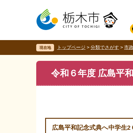
ペ
メ
ー
ニ
ジ
ュ
の
ー
先
を
頭
飛
で
ば
す。
し
トップページ
>
分類でさがす
>
市
現在地
て
本
文
本
令和６年度 広島平
へ
文
広島平和記念式典へ中学生2