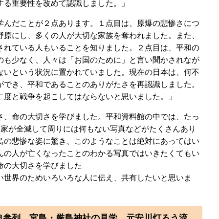
する重要性を改めて認識しました。」
学んだことが２点あります。１点目は、原爆の悲惨さにつ
野原にし、多くの人が大切な家族を奪われました。また、
されている人もいることを知りました。２点目は、平和の
のも少なく、人々は「お国のために」と言い聞かされなが
ないという状況に置かれていました。現在の日本は、何不
ができ、平和であることのありがたさを再認識しました。
二度と戦争を起こしてはならないと思いました。」
さ、命の大切さを学びました。平和資料館の中では、たっ
、家が全滅して周りには何もない写真などがたくさんあり
島の悲惨な姿に驚き、このようなことは絶対にあってはい
んの人が亡くなったことのわかる写真ではいきたくてもい
命の大切さを学びました
い世界のためいろいろな人に伝え、共有したいと思いま
式典参列、宮島・厳島神社の見学、元安川灯ろう流