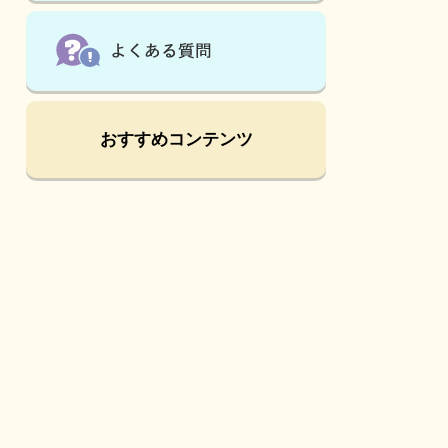
は
こ
ん
な
ペ
ー
ジ
おすすめコンテンツ
も
見
て
い
ま
す