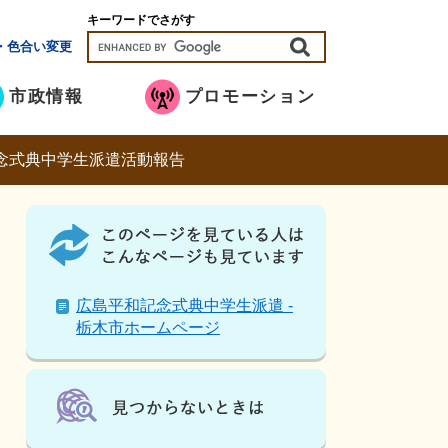
キーワードでさがす
・色合い変更
市政情報
プロモーション
念式典中学生派遣活動報告
こ
の
ペ
ー
ジ
広島平和記念式典中学生派遣 -
を
栃木市ホームページ
見
て
い
る
人