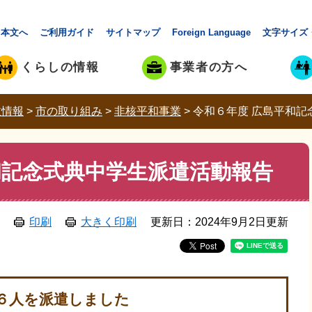
本文へ
ご利用ガイド
サイトマップ
Foreign Language
文字サイズ
くらしの情報
事業者の方へ
政情報
>
市の取り組み
>
非核平和事業
>
令和６年度 広島平和記
和記念式典中学生派遣活動報告
印刷
大きく印刷
更新日：2024年9月2日更新
６人を派遣しました