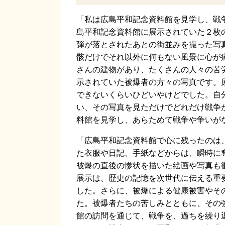
「私は広島平和記念資料館を見学し、戦
島平和記念資料館に展示されていた２枚
弾が落とされたあとの街並みを撮った写
骸だけでそれ以外に何もない風景に心が
さんの建物があり、たくさんの人々の苦
示されていた被爆者の方々の写真です。
できないくらいひどいやけどでした。自
い、その写真を見ただけでどれだけ戦争
料館を見学し、あらためて戦争や争いが
「広島平和記念資料館で心に残ったのは
た衣服や日記、手紙などからは、瞬時に
被爆の直後の惨状を描いた絵画や写真も
展示は、歴史の記憶を次世代に伝える重
した。さらに、被爆による健康被害やそ
た。被爆者たちの苦しみとともに、その
館の訪問を通じて、戦争を、過ちを繰り