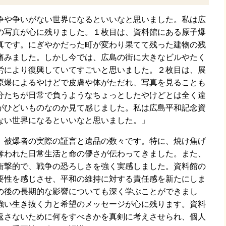
争や争いがない世界になるといいなと思いました。私は広
の写真が心に残りました。１枚目は、資料館にある原子爆
真です。にぎやかだった町が変わり果てて残った建物の残
痛みました。しかし今では、広島の街に大きなビルやたく
労により復興していてすごいと思いました。２枚目は、展
原爆によるやけどで皮膚や体がただれ、写真を見ることも
分たちが日常で負うようなちょっとしたやけどとは全く違
がひどいものなのか見て感じました。私は広島平和記念資
ない世界になるといいなと思いました。」
、被爆者の実際の証言と遺品の数々です。特に、焼け焦げ
奪われた日常生活と命の儚さが伝わってきました。また、
衝撃的で、戦争の恐ろしさを強く実感しました。資料館の
要性を感じさせ、平和の維持に対する責任感を新たにしま
の後の長期的な影響についても深く学ぶことができまし
強い生き抜く力と希望のメッセージが心に残ります。資料
返さないために何をすべきかを真剣に考えさせられ、個人