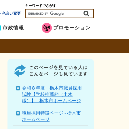
キーワードでさがす
・色合い変更
市政情報
プロモーション
こ
の
ペ
ー
ジ
令和８年度 栃木市職員採用
を
試験【学校推薦枠（土木
見
職）】 - 栃木市ホームページ
て
い
職員採用特設ページ - 栃木市
る
ホームページ
人