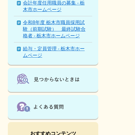
は
会計年度任用職員の募集 - 栃
こ
木市ホームページ
ん
な
令和8年度 栃木市職員採用試
ペ
験（前期試験） 最終試験合
ー
格者 - 栃木市ホームページ
ジ
も
給与・定員管理 - 栃木市ホー
見
ムページ
て
い
ま
す
おすすめコンテンツ