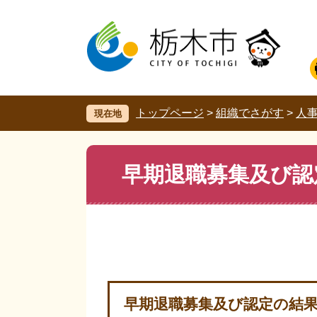
ペ
メ
ー
ニ
ジ
ュ
の
ー
先
を
頭
飛
で
ば
す。
し
トップページ
>
組織でさがす
>
人
現在地
て
本
文
本
早期退職募集及び認
へ
文
早期退職募集及び認定の結