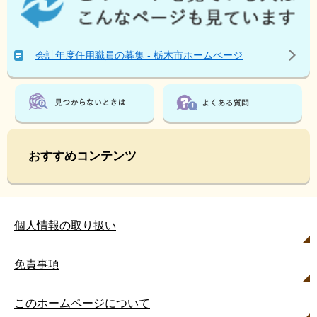
ペ
ー
ジ
会計年度任用職員の募集 - 栃木市ホームページ
を
見
て
い
る
人
は
おすすめコンテンツ
こ
ん
な
ペ
個人情報の取り扱い
ー
ジ
も
免責事項
見
て
このホームページについて
い