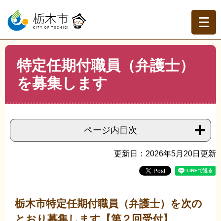
ペ
メ
ー
ニ
ジ
ュ
の
ー
先
を
現在地
本
頭
飛
特定任期付職員（弁護士）
文
トップページ
>
分類でさがす
>
市政情報
>
職員人事・採
で
ば
用
>
採用情報
>
特定任期付職員（弁護士）を募集します
を募集します
す。
し
て
本
文
へ
ページ内目次
更新日：2026年5月20日更新
栃木市特定任期付職員（弁護士）を次の
とおり募集します【第２回受付】