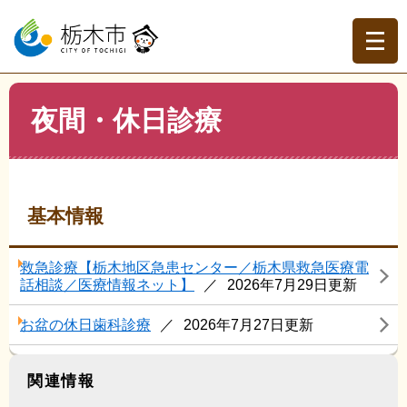
ペ
メ
ー
ニ
ジ
ュ
の
ー
先
を
現在地
本
頭
飛
夜間・休日診療
文
トップページ
>
分類でさがす
>
くらしの情報
>
健康・医
で
ば
療
>
夜間・休日診療
す。
し
て
本
文
基本情報
へ
救急診療【栃木地区急患センター／栃木県救急医療電
話相談／医療情報ネット】
2026年7月29日更新
お盆の休日歯科診療
2026年7月27日更新
関連情報