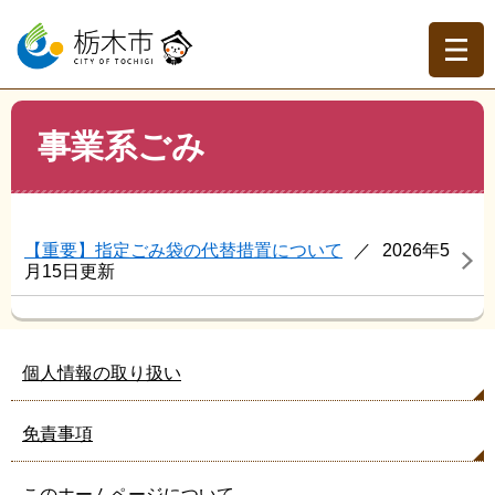
ペ
メ
ー
ニ
ジ
ュ
の
ー
先
を
現在地
本
頭
飛
事業系ごみ
文
トップページ
>
よくある質問
>
環境・ごみ・緑化
>
事業
で
ば
系ごみ
す。
し
て
本
【重要】指定ごみ袋の代替措置について
2026年5
文
月15日更新
へ
個人情報の取り扱い
免責事項
このホームページについて