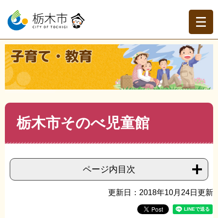
ペ
メ
ー
ニ
ジ
ュ
の
ー
先
を
現在地
頭
飛
トップページ
>
子育て・教育
>
子育て
>
施設・遊び場
>
>
で
ば
栃木市そのべ児童館
す。
し
て
本
文
本
栃木市そのべ児童館
へ
文
ページ内目次
更新日：2018年10月24日更新