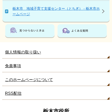
ペ
ー
栃木市 地域子育て支援センター（とちぎ） - 栃木市ホ
ジ
ームページ
も
見
て
い
ま
す
個人情報の取り扱い
免責事項
このホームページについて
RSS配信
栃木市役所