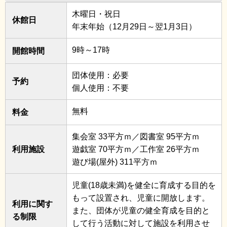
木曜日・祝日
休館日
年末年始（12月29日～翌1月3日）
9時～17時
開館時間
団体使用：必要
予約
個人使用：不要
無料
料金
集会室 33平方ｍ／図書室 95平方ｍ
利用施設
遊戯室 70平方ｍ／工作室 26平方ｍ
遊び場(屋外) 311平方ｍ
児童(18歳未満)を健全に育成する目的を
もって設置され、児童に開放します。
利用に関す
また、団体が児童の健全育成を目的と
る制限
して行う活動に対して施設を利用させ