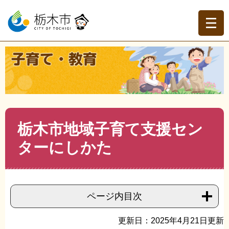
ペ
メ
ー
ニ
ジ
ュ
の
ー
先
を
現在地
頭
飛
トップページ
>
子育て・教育
>
子育て
>
施設・遊び場
>
>
で
ば
栃木市地域子育て支援センターにしかた
す。
し
て
本
文
本
栃木市地域子育て支援セン
へ
文
ターにしかた
ページ内目次
更新日：2025年4月21日更新