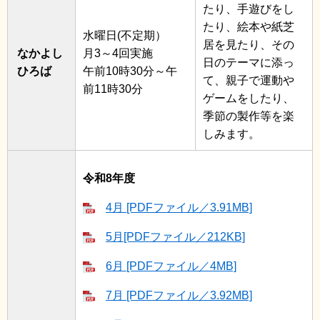
たり、手遊びをし
たり、絵本や紙芝
水曜日(不定期）
居を見たり、その
なかよし
月3～4回実施
日のテーマに添っ
ひろば
午前10時30分～午
て、親子で運動や
前11時30分
ゲームをしたり、
季節の製作等を楽
しみます。
令和8年度
4月 [PDFファイル／3.91MB]
5月[PDFファイル／212KB]
6月 [PDFファイル／4MB]
7月 [PDFファイル／3.92MB]