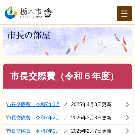
ペ
メ
ー
ニ
ジ
ュ
の
ー
先
を
現在地
頭
飛
トップページ
>
市長の部屋
>
市長交際費
>
市長交際費
で
ば
（令和６年度）
す。
し
て
本
文
本
市長交際費（令和６年度）
へ
文
市長交際費 令和7年3月
2025年4月3日更新
市長交際費 令和7年2月
2025年3月3日更新
市長交際費 令和7年1月
2025年2月7日更新