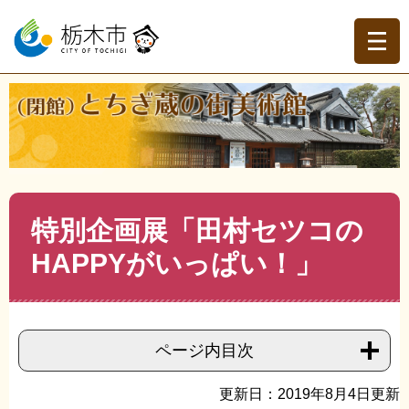
ペ
メ
ー
ニ
ジ
ュ
の
ー
先
を
現在地
頭
飛
トップページ
>
とちぎ蔵の街美術館アーカイブ
>
展覧会の
で
ば
記録
>
2019年度（令和元年度）
>
>
特別企画展「田村セ
す。
し
ツコのHAPPYがいっぱい！」
て
本
文
本
特別企画展「田村セツコの
へ
文
HAPPYがいっぱい！」
ページ内目次
更新日：2019年8月4日更新