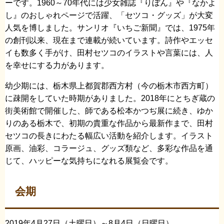
ーです。1960～70年代には少女雑誌『りぼん』や『なかよ
し』のおしゃれページで活躍、「セツコ・グッズ」が大変
人気を博しました。サンリオ『いちご新聞』では、1975年
の創刊以来、現在まで連載が続いています。詩作やエッセ
イも数多く手がけ、田村セツコのイラストや言葉には、人
を幸せにする力があります。
幼少期には、栃木県上都賀郡西方村（今の栃木市西方町）
に疎開をしていた時期がありました。2018年にとちぎ蔵の
街美術館で開催した、師である松本かつぢ展に続き、ゆか
りのある栃木で、初期の貴重な作品から最新作まで、田村
セツコの長きにわたる幅広い活動を紹介します。イラスト
原画、油彩、コラージュ、グッズ類など、多彩な作品を通
じて、ハッピーな気持ちになれる展覧会です。
会期
2019年4月27日（土曜日）～8月4日（日曜日）