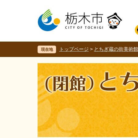
ペ
メ
ー
ニ
ジ
ュ
の
ー
先
を
頭
飛
で
ば
す。
し
トップページ
>
とちぎ蔵の街美術
現在地
て
本
文
へ