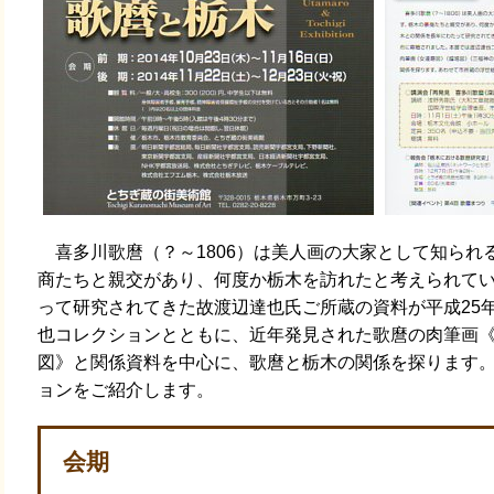
喜多川歌麿（？～1806）は美人画の大家として知られ
商たちと親交があり、何度か栃木を訪れたと考えられて
って研究されてきた故渡辺達也氏ご所蔵の資料が平成25
也コレクションとともに、近年発見された歌麿の肉筆画
図》と関係資料を中心に、歌麿と栃木の関係を探ります
ョンをご紹介します。
会期