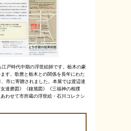
る江戸時代中期の浮世絵師です。栃木の豪
います。歌麿と栃木との関係を長年にわた
年、市に寄贈されました。本展では渡辺達
《女達磨図》《鐘馗図》《三福神の相撲
。あわせて市所蔵の浮世絵・石川コレクシ