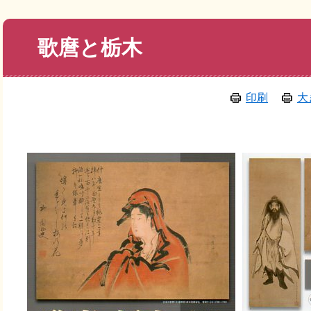
本
歌麿と栃木
文
印刷
大