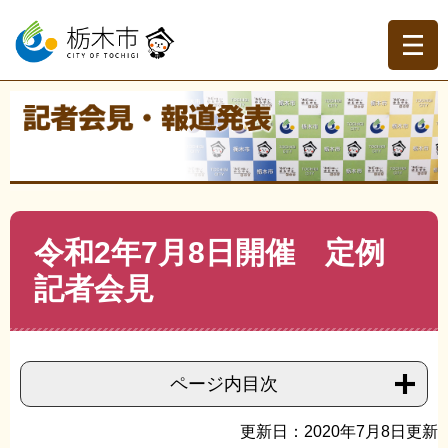
ペ
メ
ー
ニ
ジ
ュ
の
ー
先
を
現在地
頭
飛
トップページ
>
記者会見・報道発表
>
記者会見
>
令和2年
で
ば
度記者会見
>
>
令和2年7月8日開催 定例記者会見
す。
し
て
本
文
本
令和2年7月8日開催 定例
へ
文
記者会見
ページ内目次
更新日：2020年7月8日更新