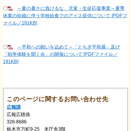
〇
～夏の暑さに負けるな、児童・生徒応援事業～夏季
休業の短縮に伴う学校給食でのアイス提供について [PDFフ
ァイル／191KB]
〇
～平和への願いを込めて～「とちぎ平和展」及び
「戦争体験を聞く会」の開催について [PDFファイル／
191KB]
このページに関するお問い合わせ先
広報課
広報広聴係
328-8686
栃木市万町9-25 本庁舎3階