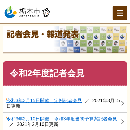
ペ
メ
ー
ニ
ジ
ュ
の
ー
先
を
現在地
頭
飛
トップページ
>
記者会見・報道発表
>
記者会見
>
令和2年
で
ば
度記者会見
す。
し
て
本
文
本
令和2年度記者会見
へ
文
令和3年3月15日開催 定例記者会見
2021年3月15
日更新
令和3年2月10日開催 令和3年度当初予算案記者会見
2021年2月10日更新