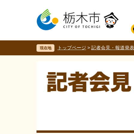
ペ
メ
ー
ニ
ジ
ュ
の
ー
先
を
頭
飛
で
ば
す。
し
トップページ
>
記者会見・報道発
現在地
て
本
文
へ