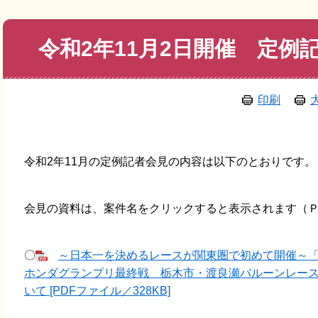
本
令和2年11月2日開催 定例
文
印刷
令和2年11月の定例記者会見の内容は以下のとおりです。
会見の資料は、案件名をクリックすると表示されます（
〇
～日本一を決めるレースが関東圏で初めて開催～「新
ホンダグランプリ最終戦 栃木市・渡良瀬バルーンレース2
いて [PDFファイル／328KB]