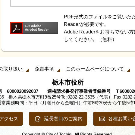
PDF形式のファイルをご覧いただく
Readerが必要です。
Adobe Readerをお持ちで
してください。（無料）
の取り扱い
免責事項
このホームページについて
栃木市役所
 6000020092037 適格請求書発行事業者登録番号 Ｔ60000200
8686 栃木県栃木市万町9番25号
Tel:0282-22-3535（代表） Fax:0282-
通常業務時間：平日（月曜日から金曜日）午前8時30分から午後5時1
アクセス
延長窓口のご案内
各種お問い
Copyright © City of Tochigi. All Rights Reserved.