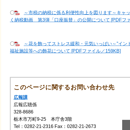
〇
～市税の納税に係る利便性向上を図ります～キャ
く納税動画 第3弾「口座振替」の公開について [PDFファイ
〇
～花を飾ってストレス緩和・元気いっぱい～”イン
福祉施設等への飾花について [PDFファイル／159KB]
このページに関するお問い合わせ先
広報課
広報広聴係
328-8686
栃木市万町9-25 本庁舎3階
Tel：0282-21-2316
Fax：0282-21-2673