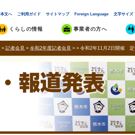
本文へ
ご利用ガイド
サイトマップ
Foreign Language
文字サイズ
くらしの情報
事業者の方へ
表
>
記者会見
>
令和2年度記者会見
>
>
令和2年11月2日開催 