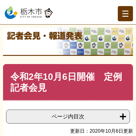
ペ
メ
ー
ニ
ジ
ュ
の
ー
先
を
現在地
頭
飛
トップページ
>
記者会見・報道発表
>
記者会見
>
令和2年
で
ば
度記者会見
>
>
令和2年10月6日開催 定例記者会見
す。
し
て
本
文
本
令和2年10月6日開催 定例
へ
文
記者会見
ページ内目次
更新日：2020年10月6日更新