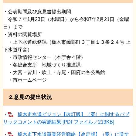
・公表期間及び意見書提出期間
令和７年1月23日（木曜日）から令和7年2月21日（金曜
日）まで
・資料の閲覧場所
・上下水道総務課（栃木市薗部町３丁目１３番２４号 上
下水道庁舎）
・市政情報センター（本庁舎４階）
・各総合支所 地域づくり推進課
・大宮・皆川・吹上・寺尾・国府の各公民館
・市ホームページ
2.意見の提出状況
・
栃木市水道ビジョン【改訂版】（案）に関するパブ
リックコメントの実施結果 [PDFファイル／219KB]
・
栃木市下水道事業経営戦略【改定版】（案）に関す