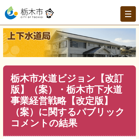
ペ
メ
ー
ニ
ジ
ュ
の
ー
先
を
現在地
頭
飛
トップページ
>
上下水道局
>
上下水道事業の紹介
>
各種
で
ば
計画・経営戦略
>
>
栃木市水道ビジョン【改訂版】
す。
し
（案）・栃木市下水道事業経営戦略【改定版】（案）に関
て
するパブリックコメントの結果
本
文
本
栃木市水道ビジョン【改訂
へ
文
版】（案）・栃木市下水道
事業経営戦略【改定版】
（案）に関するパブリック
コメントの結果