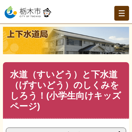
ペ
メ
ー
ニ
ジ
ュ
の
ー
先
を
現在地
頭
飛
トップページ
>
上下水道局
>
キッズページ
>
水道（すい
で
ば
どう）と下水道（げすいどう）のしくみをしろう！
>
>
水
す。
し
道（すいどう）と下水道（げすいどう）のしくみをしろ
て
う！(小学生向けキッズページ)
本
文
本
水道（すいどう）と下水道
へ
文
（げすいどう）のしくみを
しろう！(小学生向けキッズ
ページ)