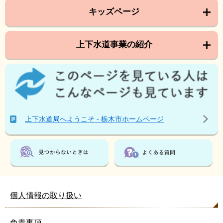
キッズページ
上下水道事業の紹介
こ
の
ペ
ー
ジ
上下水道局へようこそ - 栃木市ホームページ
を
見
て
い
る
人
は
個人情報の取り扱い
こ
ん
免責事項
な