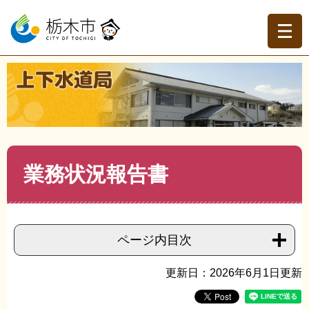
ペ
メ
ー
ニ
ジ
ュ
の
ー
先
を
現在地
頭
飛
トップページ
>
上下水道局
>
上下水道事業の紹介
>
経営
で
ば
状況
>
>
業務状況報告書
す。
し
て
本
文
本
業務状況報告書
へ
文
ページ内目次
更新日：2026年6月1日更新