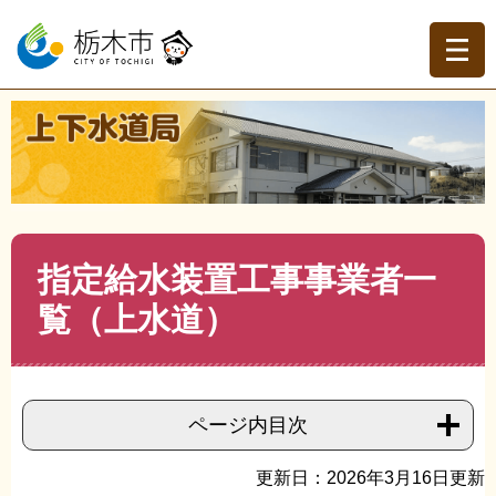
ペ
メ
ー
ニ
ジ
ュ
の
ー
先
を
現在地
頭
飛
トップページ
>
上下水道局
>
お客様へ
>
水道関係の工事
で
ば
がしたい
>
>
指定給水装置工事事業者一覧（上水道）
す。
し
て
本
文
本
指定給水装置工事事業者一
へ
文
覧（上水道）
ページ内目次
更新日：2026年3月16日更新