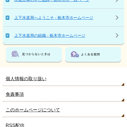
を
見
て
上下水道局へようこそ - 栃木市ホームページ
い
る
人
上下水道局の組織 - 栃木市ホームページ
は
こ
ん
な
ペ
ー
ジ
個人情報の取り扱い
も
見
免責事項
て
い
ま
このホームページについて
す
RSS配信