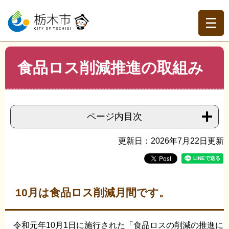
ペ
メ
ー
ニ
ジ
ュ
の
ー
先
を
現在地
本
頭
飛
食品ロス削減推進の取組み
文
トップページ
>
組織でさがす
>
クリーン推進課
>
食品ロ
で
ば
ス削減推進の取組み
す。
し
て
本
ページ内目次
文
へ
更新日：2026年7月22日更新
10月は食品ロス削減月間です。
令和元年10月1日に施行された「食品ロスの削減の推進に