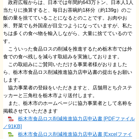
政府広報からは、日本では年間約643万トン、日本人1人
当たりに換算すると、毎日お茶碗約1杯分（約139g）のご
飯の量を捨てていることになるとのことです。お肉やお
米、野菜でも外国産が目立つようになっていますが、私た
ちは多くの食べ物を輸入しながら、大量に捨てているので
す。
こういった食品ロスの削減を推進するため栃木市では外
食での食べ残しを減らす取組みを実施しております。
この取組みにご賛同いただける事業者様がおりました
ら、栃木市食品ロス削減推進協力店申込書の提出をお願い
します。
協力事業者の登録をいただきますと、店舗用とち介ステ
ッカーと三角柱を栃木市より送付します。
また、栃木市のホームページに協力事業者として名称を
掲載させていただきます
栃木市食品ロス削減推進協力店申込書 [PDFファイル
／91KB]
栃木市食品ロス削減推進協力店申込書 [Excelファイ