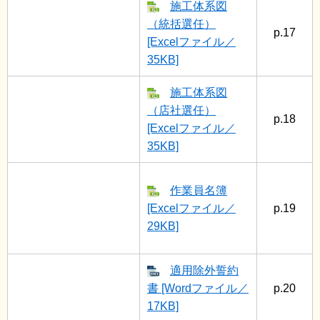
施工体系図
（統括選任）
p.17
[Excelファイル／
35KB]
施工体系図
（店社選任）
p.18
[Excelファイル／
35KB]
作業員名簿
[Excelファイル／
p.19
29KB]
適用除外誓約
書 [Wordファイル／
p.20
17KB]