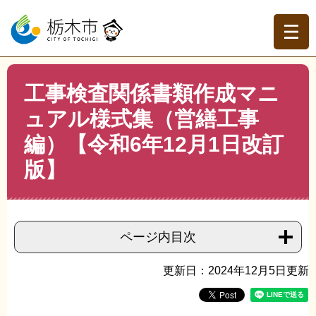
ペ
メ
ー
ニ
ジ
ュ
の
ー
先
を
現在地
本
頭
飛
工事検査関係書類作成マニ
文
トップページ
>
分類でさがす
>
事業者の方へ
>
入札契約
で
ば
情報
>
工事関係
>
工事検査関係書類作成マニュアル様式集
ュアル様式集（営繕工事
す。
し
（営繕工事編）【令和6年12月1日改訂版】
て
編）【令和6年12月1日改訂
本
文
版】
へ
ページ内目次
更新日：2024年12月5日更新