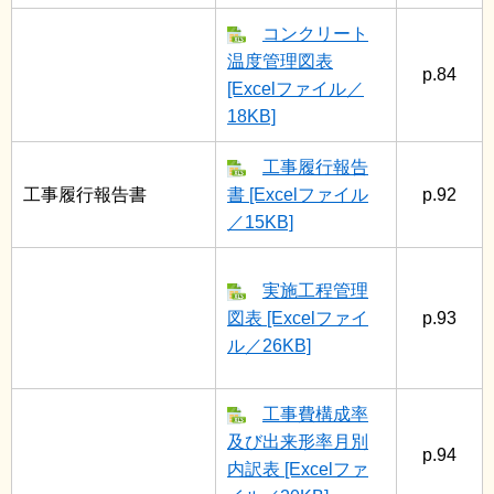
コンクリート
温度管理図表
p.84
[Excelファイル／
18KB]
工事履行報告
工事履行報告書
書 [Excelファイル
p.92
／15KB]
実施工程管理
図表 [Excelファイ
p.93
ル／26KB]
工事費構成率
及び出来形率月別
p.94
内訳表 [Excelファ