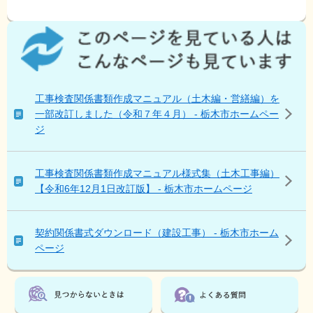
こ
の
ペ
ー
ジ
工事検査関係書類作成マニュアル（土木編・営繕編）を
を
一部改訂しました（令和７年４月） - 栃木市ホームペー
見
ジ
て
い
る
工事検査関係書類作成マニュアル様式集（土木工事編）
人
【令和6年12月1日改訂版】 - 栃木市ホームページ
は
こ
ん
契約関係書式ダウンロード（建設工事） - 栃木市ホーム
な
ページ
ペ
ー
ジ
も