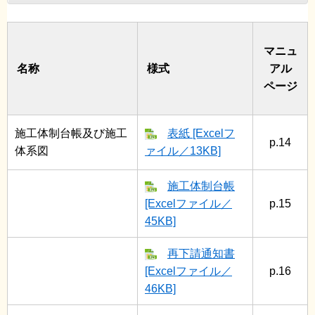
マニュ
名称
様式
アル
ページ
施工体制台帳及び施工
表紙 [Excelフ
p.14
体系図
ァイル／13KB]
施工体制台帳
[Excelファイル／
p.15
45KB]
再下請通知書
[Excelファイル／
p.16
46KB]