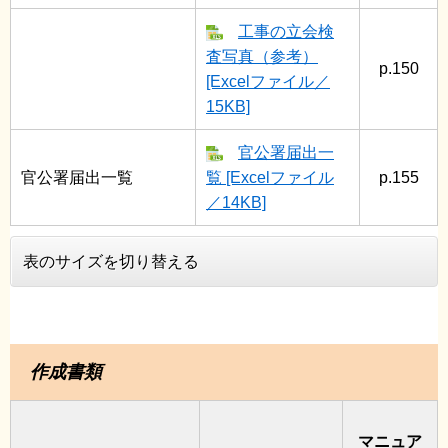
工事の立会検
査写真（参考）
p.150
[Excelファイル／
15KB]
官公署届出一
官公署届出一覧
覧 [Excelファイル
p.155
／14KB]
表のサイズを切り替える
作成書類
マニュア