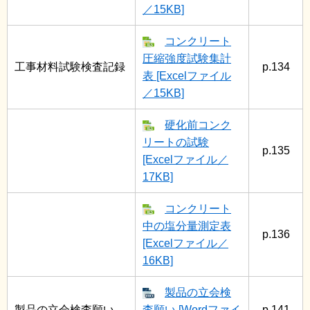
／15KB]
コンクリート
圧縮強度試験集計
工事材料試験検査記録
p.134
表 [Excelファイル
／15KB]
硬化前コンク
リートの試験
p.135
[Excelファイル／
17KB]
コンクリート
中の塩分量測定表
p.136
[Excelファイル／
16KB]
製品の立会検
製品の立会検査願い
査願い [Wordファイ
p.141