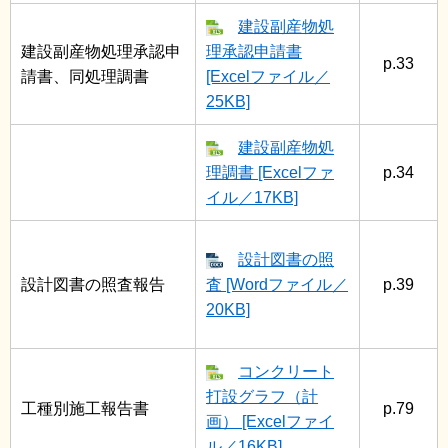
建設副産物処
建設副産物処理承認申
理承認申請書
p.33
請書、同処理調書
[Excelファイル／
25KB]
建設副産物処
理調書 [Excelファ
p.34
イル／17KB]
設計図書の照
設計図書の照査報告
査 [Wordファイル／
p.39
20KB]
コンクリート
打設グラフ（計
工種別施工報告書
p.79
画） [Excelファイ
ル／16KB]