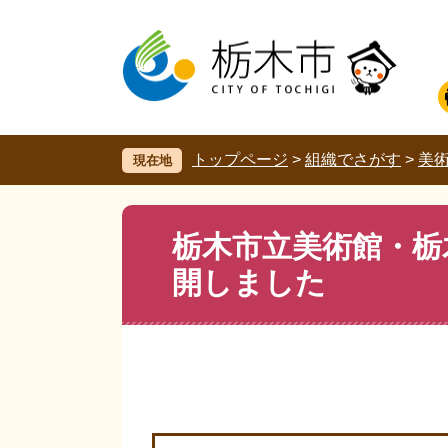
ペ
メ
ー
ニ
ジ
ュ
の
ー
先
を
頭
飛
で
ば
す。
し
トップページ
>
組織でさがす
>
美
現在地
て
本
文
本
栃木市立美術館・栃
へ
文
開しました