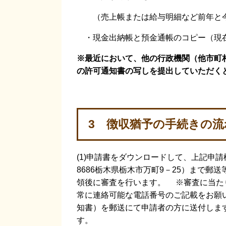
（売上帳または給与明細など前年と今
・現金出納帳と預金通帳のコピー（現
※最近において、他の行政機関（他市町
の許可通知書の写しを提出していただくと、
3 徴収猶予の手続きの流
(1)申請書をダウンロードして、上記申請様式の
8686栃木県栃木市万町9－25）まで郵
領後に審査を行います。 ※審査に当た
常に連絡可能な電話番号のご記載をお願い
知書）を郵送にて申請者の方に送付します
す。