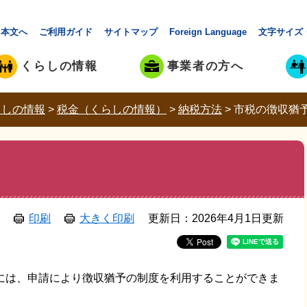
本文へ
ご利用ガイド
サイトマップ
Foreign Language
文字サイズ
くらしの情報
事業者の方へ
らしの情報
>
税金（くらしの情報）
>
納税方法
>
市税の徴収猶
印刷
大きく印刷
更新日：2026年4月1日更新
は、申請により徴収猶予の制度を利用することができま