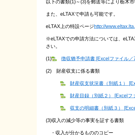
以下の書類(1)～(3)を郵送等により栃
また、eLTAXで申請も可能です。
eLTAX上の特設ページ
http://www.eltax.lt
※eLTAXでの申請方法については、eL
さい。
(1)
徴収猶予申請書 [Excelファイル／7
(2) 財産収支に係る書類
財産収支状況書（別紙１） [Exc
財産目録（別紙２） [Excelフ
収支の明細書（別紙３） [Exce
(3)収入の減少等の事実を証する書類
・収入が分かるもののコピー