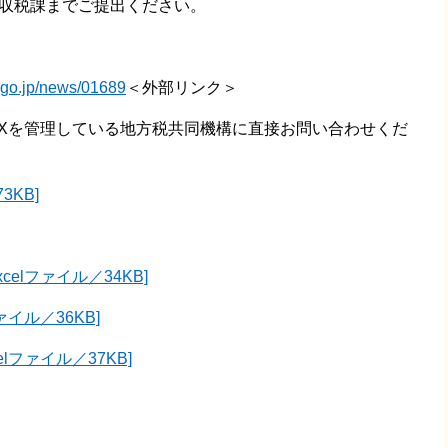
木市収税課までご提出ください。
a.go.jp/news/01689
＜外部リンク＞
TAXを管理している地方税共同機構に直接お問い合わせくだ
3KB]
elファイル／34KB]
ァイル／36KB]
lファイル／37KB]