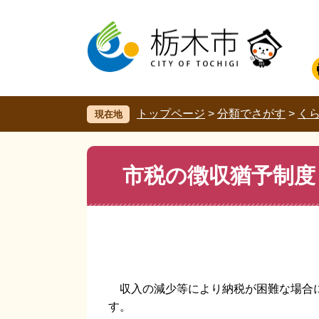
ペ
メ
ー
ニ
ジ
ュ
の
ー
先
を
頭
飛
で
ば
す。
し
トップページ
>
分類でさがす
>
く
現在地
て
本
文
本
市税の徴収猶予制度
へ
文
収入の減少等により納税が困難な場合に
す。