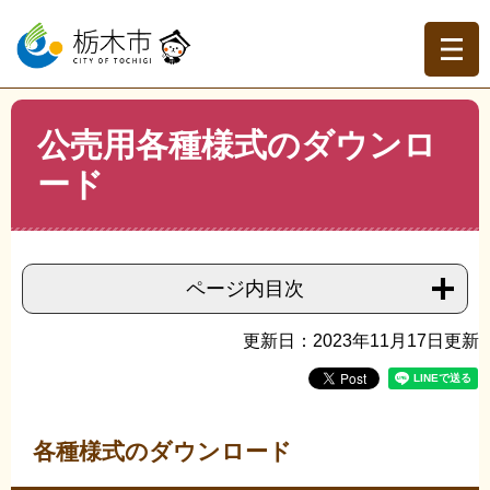
ペ
メ
ー
ニ
ジ
ュ
の
ー
先
を
現在地
本
頭
飛
公売用各種様式のダウンロ
文
トップページ
>
分類でさがす
>
事業者の方へ
>
公売・市
で
ば
有財産
>
差押財産の公売
>
公売用各種様式のダウンロード
ード
す。
し
て
本
文
へ
ページ内目次
更新日：2023年11月17日更新
各種様式のダウンロード