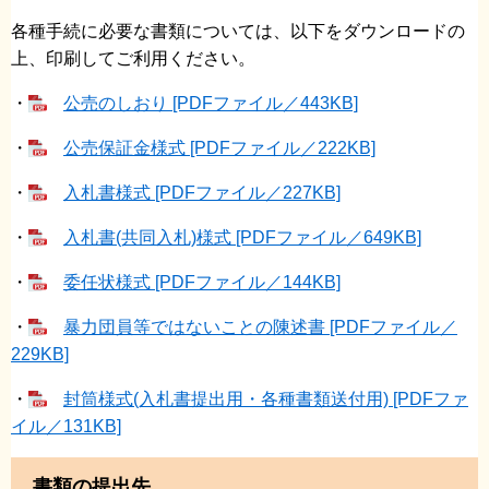
各種手続に必要な書類については、以下をダウンロードの
上、印刷してご利用ください。
・
公売のしおり [PDFファイル／443KB]
・
公売保証金様式 [PDFファイル／222KB]
・
入札書様式 [PDFファイル／227KB]
・
入札書(共同入札)様式 [PDFファイル／649KB]
・
委任状様式 [PDFファイル／144KB]
・
暴力団員等ではないことの陳述書 [PDFファイル／
229KB]
・
封筒様式(入札書提出用・各種書類送付用) [PDFファ
イル／131KB]
書類の提出先