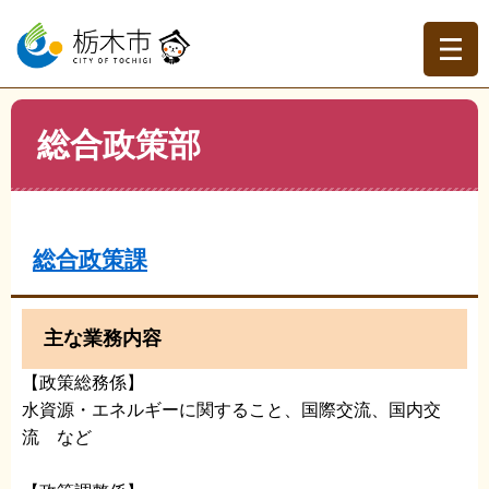
ペ
メ
ー
ニ
ジ
ュ
の
ー
先
を
現在地
本
頭
飛
総合政策部
文
トップページ
>
組織でさがす
>
総合政策部
で
ば
す。
し
て
本
文
総合政策課
へ
主な業務内容
【政策総務係】
水資源・エネルギーに関すること、国際交流、国内交
流 など