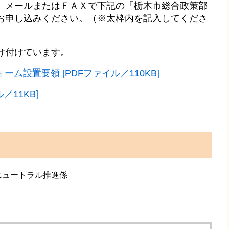
、メールまたはＦＡＸで下記の「栃木市総合政策部
お申し込みください。（※太枠内を記入してくださ
け付けています。
ム設置要領 [PDFファイル／110KB]
／11KB]
ニュートラル推進係
４