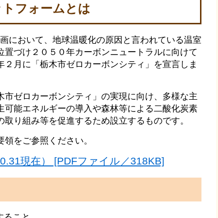
ットフォームとは
計画において、地球温暖化の原因と言われている温室
位置づけ２０５０年カーボンニュートラルに向けて
年２月に「栃木市ゼロカーボンシティ」を宣言しま
市ゼロカーボンシティ」の実現に向け、多様な主
生可能エネルギーの導入や森林等による二酸化炭素
の取り組み等を促進するため設立するものです。
要領をご参照ください。
.31現在） [PDFファイル／318KB]
すること。