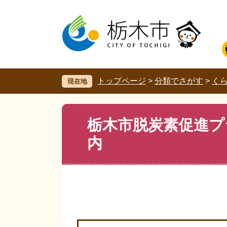
ペ
メ
ー
ニ
ジ
ュ
の
ー
先
を
頭
飛
で
ば
す。
し
トップページ
>
分類でさがす
>
く
現在地
て
本
文
本
栃木市脱炭素促進プ
へ
文
内