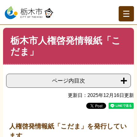
ペ
メ
ー
ニ
ジ
ュ
の
ー
先
を
現在地
本
頭
飛
栃木市人権啓発情報紙「こ
文
トップページ
>
分類でさがす
>
くらしの情報
>
人権・男
で
ば
女平等・外国人
>
人権啓発
>
栃木市人権啓発情報紙「こだ
だま」
す。
し
ま」
て
本
文
へ
ページ内目次
更新日：2025年12月16日更新
人権啓発情報紙「こだま」を発行してい
ます