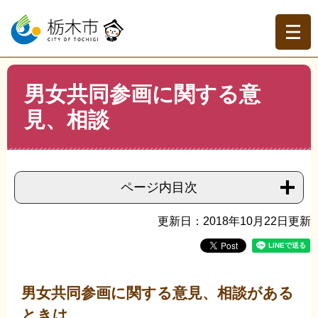
ペ
メ
ー
ニ
ジ
ュ
の
ー
先
を
現在地
本
頭
飛
男女共同参画に関する意
文
トップページ
>
分類でさがす
>
くらしの情報
>
人権・男
で
ば
女平等・外国人
>
男女共同参画（男女平等政策）
>
男女共
見、相談
す。
し
同参画に関する意見、相談
て
本
文
へ
ページ内目次
更新日：2018年10月22日更新
男女共同参画に関する意見、相談がある
ときは