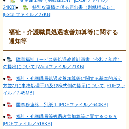
●
変更届出書（別紙様式4） [Excelファイル／
24KB]
●
​特別な事情に係る届出書（別紙様式５）
[Excelファイル／27KB]
福祉・介護職員処遇改善加算等に関する
通知等
●
障害福祉サービス等処遇改善計画書（令和７年度）
の提出について [Wordファイル／21KB]
●
福祉・介護職員処遇改善加算等に関する基本的考え
方並びに事務処理手順及び様式例の提示について [PDFファ
イル／7.45MB]
●
国事務連絡 別紙１ [PDFファイル／640KB]
●
福祉・介護職員等処遇改善加算等に関するＱ＆Ａ
[PDFファイル／518KB]