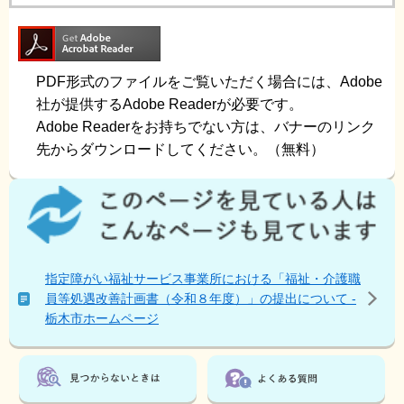
PDF形式のファイルをご覧いただく場合には、Adobe
社が提供するAdobe Readerが必要です。
Adobe Readerをお持ちでない方は、バナーのリンク
先からダウンロードしてください。（無料）
こ
の
ペ
ー
ジ
指定障がい福祉サービス事業所における「福祉・介護職
を
員等処遇改善計画書（令和８年度）」の提出について -
見
栃木市ホームページ
て
い
る
人