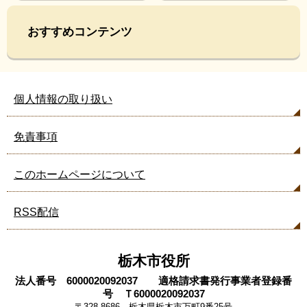
は
こ
ん
おすすめコンテンツ
な
ペ
ー
ジ
個人情報の取り扱い
も
見
て
免責事項
い
ま
このホームページについて
す
RSS配信
栃木市役所
法人番号 6000020092037 適格請求書発行事業者登録番
号 Ｔ6000020092037
〒328-8686 栃木県栃木市万町9番25号