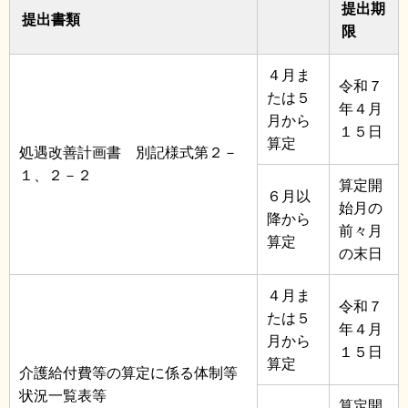
提出期
提出書類
限
４月ま
令和７
たは５
年４月
月から
１５日
算定
処遇改善計画書 別記様式第２－
１、２－２
算定開
６月以
始月の
降から
前々月
算定
の末日
４月ま
令和７
たは５
年４月
月から
１５日
算定
介護給付費等の算定に係る体制等
状況一覧表等
算定開