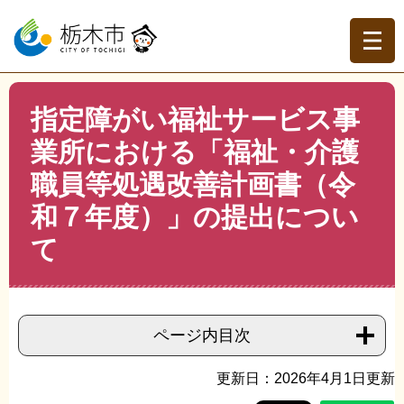
ペ
メ
ー
ニ
ジ
ュ
の
ー
先
を
現在地
本
頭
飛
指定障がい福祉サービス事
文
トップページ
>
分類でさがす
>
事業者の方へ
>
産業振興
>
で
ば
福祉・健康・介護
>
指定障がい福祉サービス事業所におけ
業所における「福祉・介護
す。
し
る「福祉・介護職員等処遇改善計画書（令和７年度）」の
て
職員等処遇改善計画書（令
提出について
本
文
和７年度）」の提出につい
へ
て
ページ内目次
更新日：2026年4月1日更新