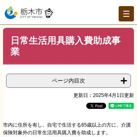
ペ
メ
ー
ニ
ジ
ュ
の
ー
先
を
現在地
本
頭
飛
日常生活用具購入費助成事
文
トップページ
>
組織でさがす
>
高齢介護課
>
日常生活用
で
ば
具購入費助成事業
業
す。
し
て
本
文
へ
ページ内目次
更新日：2025年4月1日更新
市内に住所を有し、自宅で生活する65歳以上の方に、介護
保険対象外の日常生活用具購入費を助成します。