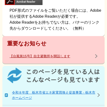
PDF形式のファイルをご覧いただく場合には、Adobe
社が提供するAdobe Readerが必要です。
Adobe Readerをお持ちでない方は、バナーのリンク
先からダウンロードしてください。（無料）
重要なお知らせ
【台風第15号】自主避難所を開設します
こ
の
ペ
ー
ジ
令和８年度 栃木市省エネ家電買換え促進事業 - 栃木市
を
ホームページ
見
て