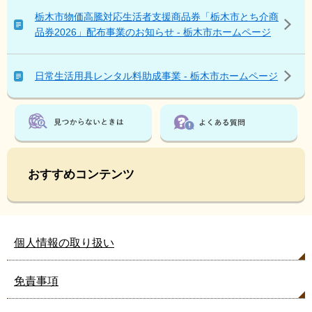
い
栃木市物価高騰対応生活者支援商品券「栃木市とち介商
る
品券2026」配布事業のお知らせ - 栃木市ホームページ
人
は
こ
日常生活用具レンタル料助成事業 - 栃木市ホームページ
ん
な
ペ
ー
ジ
も
おすすめコンテンツ
見
て
い
ま
す
個人情報の取り扱い
免責事項