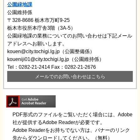
公園緑地課
公園維持係
〒328-8686
栃木市万町9-25
栃木市役所本庁舎3階（3A-5）
公園緑地課の業務についてのお問い合わせは下記メール
アドレスへお願いします。
kouen@city.tochigi.lg.jp（公園整備係）
koueniji01@city.tochigi.lg.jp（公園維持係）
Tel：0282-21-2414
Fax：0282-21-2676
メールでのお問い合わせはこちら
PDF形式のファイルをご覧いただく場合には、Adobe
社が提供するAdobe Readerが必要です。
Adobe Readerをお持ちでない方は、バナーのリンク
先からダウンロードしてください。（無料）