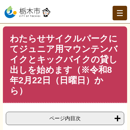
ペ
メ
ー
ニ
ジ
ュ
の
ー
先
を
現在地
本
頭
飛
わたらせサイクルパークに
文
トップページ
>
分類でさがす
>
くらしの情報
>
道路・河
で
ば
川・公園
>
公園
>
わたらせサイクルパークにてジュニア用
てジュニア用マウンテンバ
す。
し
マウンテンバイクとキックバイクの貸し出しを始めます
て
イクとキックバイクの貸し
（※令和8年2月22日（日曜日）から）
本
文
出しを始めます（※令和8
へ
年2月22日（日曜日）か
ら）
ページ内目次