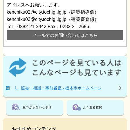
アドレスへお願いします。
kenchiku02@city.tochigi.lg.jp（建築指導係）
kenchiku03@city.tochigi.lg.jp（建築審査係）
Tel：0282-21-2442
Fax：0282-21-2686
メールでのお問い合わせはこちら
こ
の
ペ
ー
ジ
1 照会・相談・事前審査 - 栃木市ホームページ
を
見
て
い
る
人
は
おすすめコンテンツ