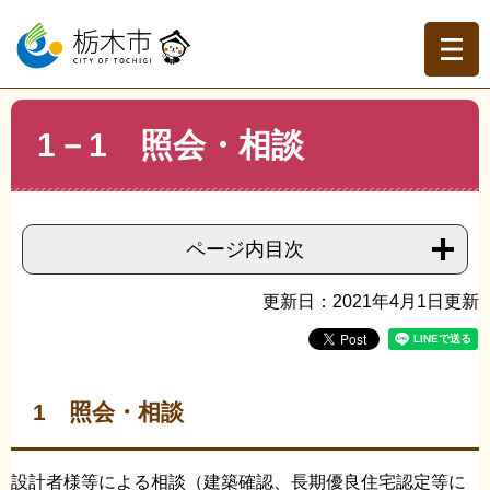
ペ
メ
ー
ニ
ジ
ュ
の
ー
先
を
現在地
本
頭
飛
1－1 照会・相談
文
トップページ
>
組織でさがす
>
建築指導課
>
1－1 照
で
ば
会・相談
す。
し
て
本
ページ内目次
文
へ
更新日：2021年4月1日更新
1 照会・相談
設計者様等による相談（建築確認、長期優良住宅認定等に