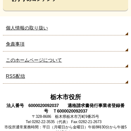
こ
ん
な
ペ
個人情報の取り扱い
ー
ジ
も
免責事項
見
て
このホームページについて
い
ま
す
RSS配信
栃木市役所
法人番号 6000020092037 適格請求書発行事業者登録番
号 Ｔ6000020092037
〒328-8686 栃木県栃木市万町9番25号
Tel:0282-22-3535（代表） Fax:0282-21-2673
市役所通常業務時間：平日（月曜日から金曜日）午前8時30分から午後5