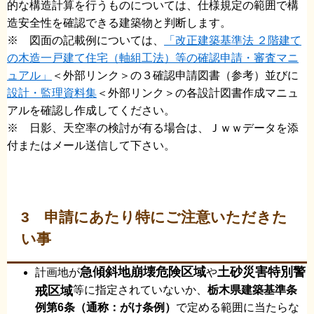
的な構造計算を行うものについては、仕様規定の範囲で構
造安全性を確認できる建築物と判断します。
※ 図面の記載例については、
「改正建築基準法 ２階建て
の木造一戸建て住宅（軸組工法）等の確認申請・審査マニ
ュアル」
＜外部リンク＞
の３確認申請図書（参考）並びに
設計・監理資料集
＜外部リンク＞
の各設計図書作成マニュ
アルを確認し作成してください。
※ 日影、天空率の検討が有る場合は、Ｊｗｗデータを添
付またはメール送信して下さい。
3 申請にあたり特にご注意いただきた
い事
急傾斜地崩壊危険区域
土砂災害特別警
計画地が
や
戒区域
等に指定されていないか、
栃木県建築基準条
例第6条（通称：がけ条例）
で定める範囲に当たらな