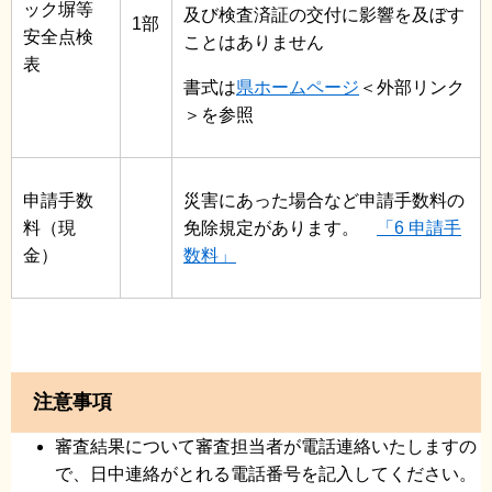
ック塀等
及び検査済証の交付に影響を及ぼす
1部
安全点検
ことはありません
表
書式は
県ホームページ
＜外部リンク
＞
を参照
申請手数
災害にあった場合など申請手数料の
料（現
免除規定があります。
「6 申請手
金）
数料」
注意事項
審査結果について審査担当者が電話連絡いたしますの
で、日中連絡がとれる電話番号を記入してください。