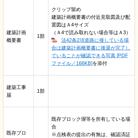
クリップ留め
建築計画概要書の付近見取図及び配
置図はＡ4サイズ
建築計画
（Ａ4で読み取れない場合等はＡ3）
1部
概要書
法42条2項道路に接している場
合は建築計画概要書に後退が完了し
ていることが確認できる写真 [PDF
ファイル／166KB]
を添付
建築工事
1部
届
既存ブロック塀等を所有している場
合
既存ブロ
※点検表の提出の有無は、確認済証