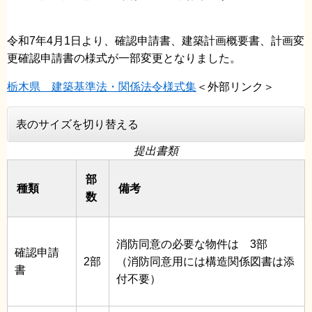
令和7年4月1日より、確認申請書、建築計画概要書、計画変
更確認申請書の様式が一部変更となりました。
栃木県 建築基準法・関係法令様式集
＜外部リンク＞
表のサイズを切り替える
提出書類
部
種類
備考
数
消防同意の必要な物件は 3部
確認申請
2部
（消防同意用には構造関係図書は添
書
付不要）