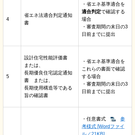
・省エネ基準適合を
適合判定
で確認する
省エネ法適合判定通知
4
場合
書
・審査期間の末日の3
日前までに提出
設計住宅性能評価書
・省エネ基準適合を
または、
これらの書面で確認
長期優良住宅認定通知
5
する場合
書 または、
・審査期間の末日の3
長期使用構造等である
日前までに提出
旨の確認書
・任意書式
参
考様式 [Wordファイ
ル／21KB]