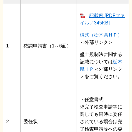
記載例 [PDFファ
イル／345KB]
様式（栃木県ＨＰ）
＜外部リンク＞
1
確認申請書（1～6面）
盛土規制法に関する
記載については
栃木
県ＨＰ
＜外部リンク
＞
をご覧ください。
・任意書式
※完了検査申請等に
関しても同時に委任
2
委任状
されている場合は完
了検査申請等への委