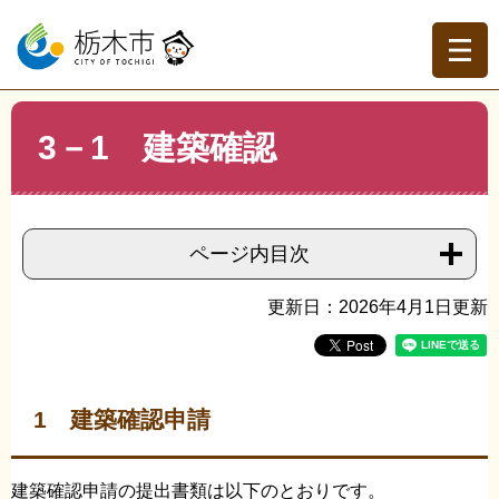
ペ
メ
ー
ニ
ジ
ュ
の
ー
先
を
現在地
本
頭
飛
3－1 建築確認
文
トップページ
>
組織でさがす
>
建築指導課
>
3－1 建築
で
ば
確認
す。
し
て
本
ページ内目次
文
へ
更新日：2026年4月1日更新
1 建築確認申請
建築確認申請の提出書類は以下のとおりです。