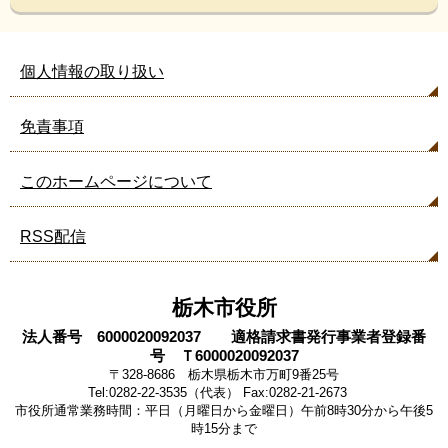
ん
な
ペ
個人情報の取り扱い
ー
ジ
も
免責事項
見
て
このホームページについて
い
ま
す
RSS配信
栃木市役所
法人番号 6000020092037 適格請求書発行事業者登録番
号 Ｔ6000020092037
〒328-8686 栃木県栃木市万町9番25号
Tel:0282-22-3535（代表） Fax:0282-21-2673
市役所通常業務時間：平日（月曜日から金曜日）午前8時30分から午後5
時15分まで