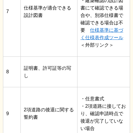
・建築確認の設計図
仕様基準が適合できる
書にて確認できる場
7
設計図書
合や、別添仕様書で
確認できる場合は不
要
仕様基準に基づ
く仕様表作成ツール
＜外部リンク＞
証明書、許可証等の写
8
し
・任意書式
・2項道路に接してお
2項道路の後退に関する
9
り、確認申請時点で
誓約書
後退が完了していな
い場合