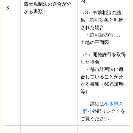
図
盛土規制法の適合が分
3
かる書類
（3）事前相談の結
果、許可対象と判断
された場合
・許可証の写し、
土地の平面図
（4）開発許可を取得
した場合
・都市計画法に適
合していることが分
かる書類（60条証明
等）
詳細は
栃木県の
HP
＜外部リンク＞
を
ご覧ください