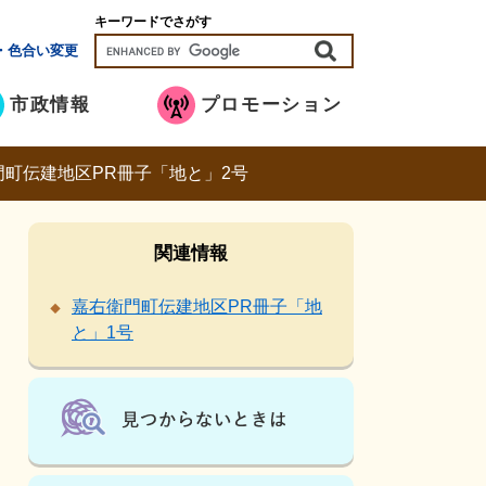
キーワードでさがす
・色合い変更
市政情報
プロモーション
門町伝建地区PR冊子「地と」2号
関連情報
嘉右衛門町伝建地区PR冊子「地
と」1号