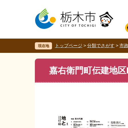
ペ
メ
ー
ニ
ジ
ュ
の
ー
先
を
頭
飛
で
ば
す。
し
トップページ
>
分類でさがす
>
市
現在地
て
本
文
本
嘉右衛門町伝建地区
へ
文