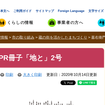
本文へ
ご利用ガイド
サイトマップ
Foreign Language
文字サイズ
くらしの情報
事業者の方へ
政情報
>
市の取り組み
>
蔵の街を活かしたまちづくり
>
嘉右衛
PR冊子「地と」2号
印刷
大きく印刷
更新日：2020年10月14日更新