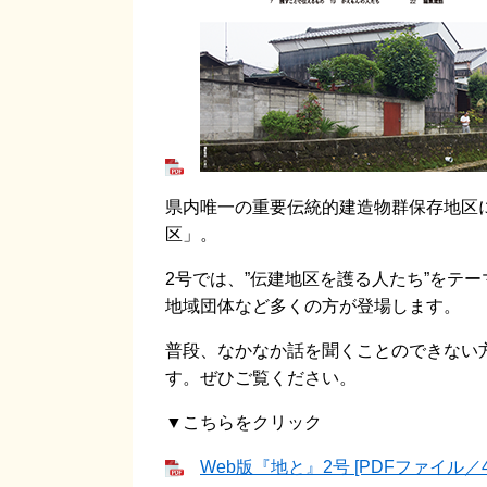
県内唯一の重要伝統的建造物群保存地区
区」。
2号では、”伝建地区を護る人たち”をテ
地域団体など多くの方が登場します。
普段、なかなか話を聞くことのできない
す。ぜひご覧ください。
▼こちらをクリック
Web版『地と』2号 [PDFファイル／42