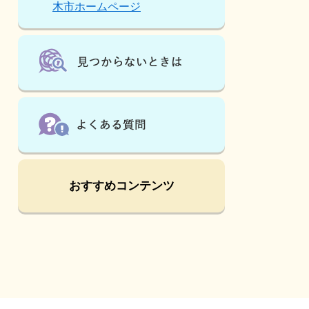
は
木市ホームページ
こ
ん
な
ペ
ー
ジ
も
見
て
い
ま
す
おすすめコンテンツ