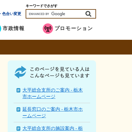
キーワードでさがす
・色合い変更
市政情報
プロモーション
こ
の
ペ
ー
ジ
大平総合支所のご案内 - 栃木
を
市ホームページ
見
て
延長窓口のご案内 - 栃木市ホ
い
ームページ
る
人
大平総合支所の施設案内 - 栃