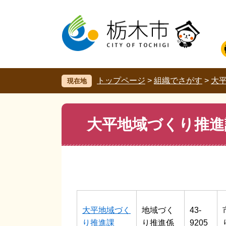
ペ
メ
ー
ニ
ジ
ュ
の
ー
先
を
頭
飛
で
ば
す。
し
トップページ
>
組織でさがす
>
大
現在地
て
本
文
本
大平地域づくり推進
へ
文
大平地域づく
地域づく
43-
り推進課
り推進係
9205