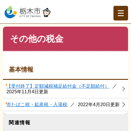
ペ
メ
ー
ニ
ジ
ュ
の
ー
先
を
現在地
本
頭
飛
その他の税金
文
トップページ
>
分類でさがす
>
くらしの情報
>
税金（く
で
ば
らしの情報）
>
その他の税金
す。
し
て
本
文
基本情報
へ
【受付終了】定額減税補足給付金（不足額給付）
2025年11月4日更新
市たばこ税・鉱産税・入湯税
2022年4月20日更新
関連情報