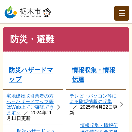
ペ
メ
ー
ニ
ジ
ュ
の
ー
先
を
現在地
本
頭
飛
防災・避難
文
トップページ
>
よくある質問
>
防災・避難
で
ば
す。
し
て
本
文
防災ハザードマ
情報収集・情報
へ
ップ
伝達
宅地建物取引業者の方
テレビ・パソコン等に
へ～ハザードマップ等
よる防災情報の収集
はWeb上でご確認でき
2025年4月22日更
ます～
2024年11
新
月11日更新
情報収集・情報伝
防災ハザードマッ
達の情報を全て見