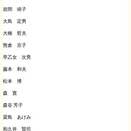
岩間 靖子
大島 定男
大橋 哲夫
熊倉 京子
早乙女 次男
藤本 和夫
松本 博
森 寛
森谷 芳子
梁島 あけみ
和久井 賢司