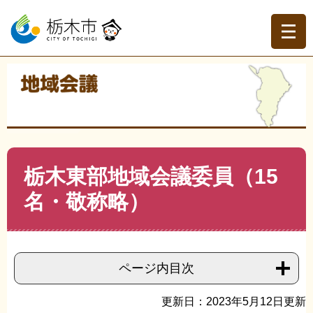
ペ
メ
ー
ニ
ジ
ュ
の
ー
先
を
現在地
頭
飛
トップページ
>
分類でさがす
>
くらしの情報
>
地域づく
で
ば
り・協働
>
地域会議
>
地域会議
>
栃木東部地域会議委員
す。
し
（15名・敬称略）
て
本
文
本
栃木東部地域会議委員（15
へ
文
名・敬称略）
ページ内目次
更新日：2023年5月12日更新