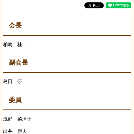
会長
柏崎 桂二
副会長
島田 研
委員
浅野 菜津子
出井 康夫