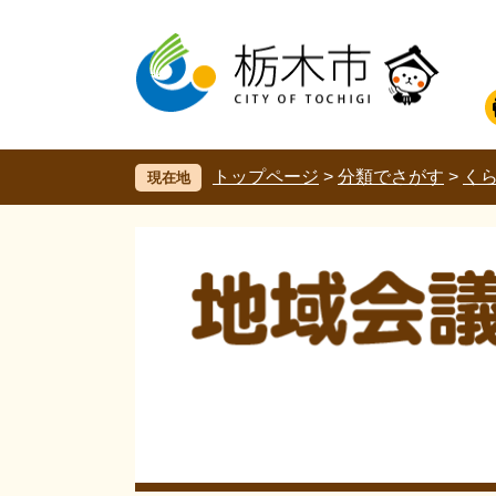
ペ
メ
ー
ニ
ジ
ュ
の
ー
先
を
頭
飛
で
ば
す。
し
トップページ
>
分類でさがす
>
く
現在地
て
本
文
へ