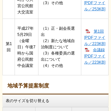
（3）その他
[PDFファイ
宮公民館
ル／253KB]
大交流室
平成27年
（1）正・副会長選
第1回
5月29日
出
[PDFファイ
（金曜
（2）新たな地域自
第1
ル／223KB]
日）午後7
治制度について
回
会議録
時から国
（3）各種委員の選
[PDFファイ
府公民館
出について
ル／223KB]
中会議室
（4）その他
地域予算提案制度
表のサイズを切り替える