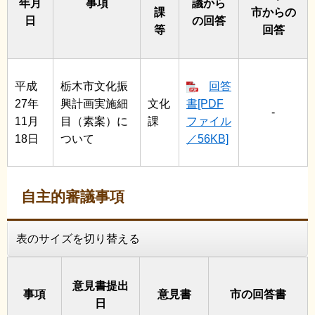
年月
事項
議
から
課
市からの
日
の回答
等
回答
平成
栃木市文化振
回答
27年
興計画実施細
文化
書[PDF
-
11月
目（素案）に
課
ファイル
18日
ついて
／56KB]
自主的審議事項
表のサイズを切り替える
意見書提出
事項
意見書
市の回答書
日