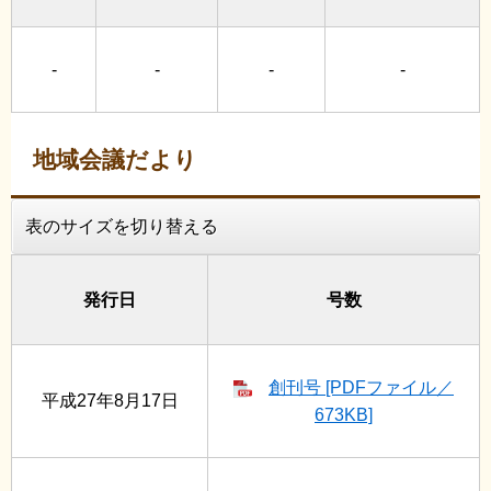
-
-
-
-
地域会議だより
表のサイズを切り替える
発行日
号数
創刊号 [PDFファイル／
平成27年8月17日
673KB]