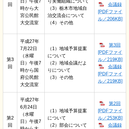
日）午後7
り実働組織について
回
会議録
時から大
（3）栃木市地域自
[PDFファイ
宮公民館
治交流会について
ル／206KB]
大交流室
（4）その他
平成27年
第3回
7月22日
（1）地域予算提案
[PDFファイ
（水曜
について
第3
ル／219KB]
日）午後7
（2）地域会議だよ
回
会議録
時から国
りについて
[PDFファイ
府公民館
（3）その他
ル／219KB]
大交流室
平成27年
第2回
6月24日
（1）地域予算提案
[PDFファイ
（水曜
第2
について
ル／253KB]
日）午後7
回
（2）部会について
会議録
時から大