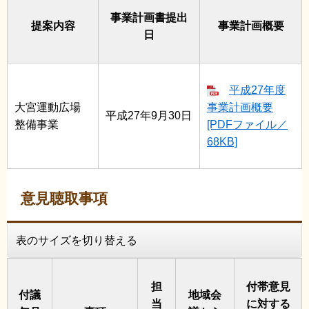
事業計画書提出
提案内容
事業計画概要
日
平成27年度
大宮運動広場
事業計画概要
平成27年9月30日
整備事業
[PDFファイル／
68KB]
意見聴取事項
表のサイズを切り替える
担
付帯意見
付議
地域会
当
に対する