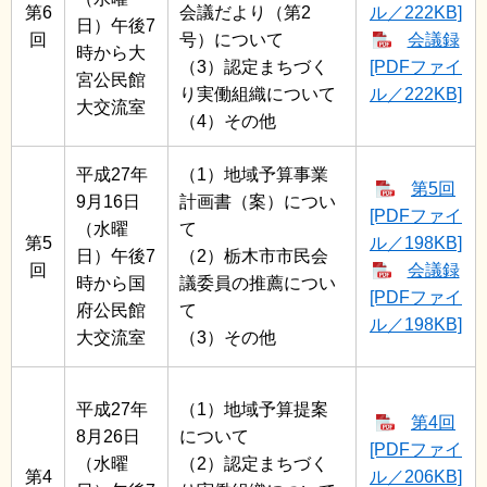
第6
会議だより（第2
ル／222KB]
日）午後7
回
号）について
会議録
時から大
（3）認定まちづく
[PDFファイ
宮公民館
り実働組織について
ル／222KB]
大交流室
（4）その他
平成27年
（1）地域予算事業
第5回
9月16日
計画書（案）につい
[PDFファイ
（水曜
て
第5
ル／198KB]
日）午後7
（2）栃木市市民会
回
会議録
時から国
議委員の推薦につい
[PDFファイ
府公民館
て
ル／198KB]
大交流室
（3）その他
平成27年
（1）地域予算提案
第4回
8月26日
について
[PDFファイ
（水曜
（2）認定まちづく
第4
ル／206KB]