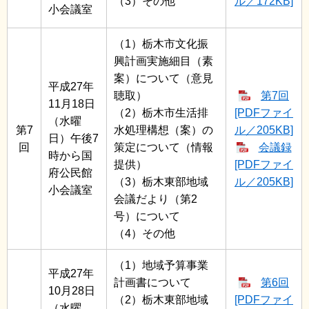
（3）その他
ル／172KB]
小会議室
（1）栃木市文化振
興計画実施細目（素
案）について（意見
平成27年
聴取）
第7回
11月18日
（2）栃木市生活排
[PDFファイ
（水曜
第7
水処理構想（案）の
ル／205KB]
日）午後7
回
策定について（情報
会議録
時から国
提供）
[PDFファイ
府公民館
（3）栃木東部地域
ル／205KB]
小会議室
会議だより（第2
号）について
（4）その他
（1）地域予算事業
平成27年
計画書について
第6回
10月28日
（2）栃木東部地域
[PDFファイ
（水曜