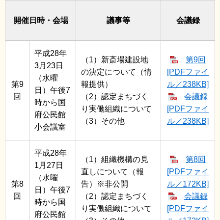
開催日時・
会
場
議事等
会議録
平成28年
（1）新斎場建設地
第9回
3月23日
の決定について（情
[PDFファイ
（水曜
第9
報提供）
ル／238KB]
日）午後7
回
（2）認定まちづく
会議録
時から国
り実働組織について
[PDFファイ
府公民館
（3）その他
ル／238KB]
小会議室
平成28年
（1）組織機構の見
第8回
1月27日
直しについて（報
[PDFファイ
（水曜
第8
告）※非公開
ル／172KB]
日）午後7
回
（2）認定まちづく
会議録
時から国
り実働組織について
[PDFファイ
府公民館