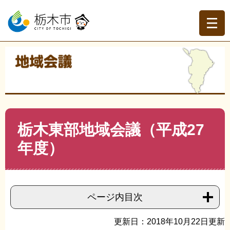
ペ
メ
ー
ニ
ジ
ュ
の
ー
先
を
現在地
頭
飛
トップページ
>
分類でさがす
>
くらしの情報
>
地域づく
で
ば
り・協働
>
地域会議
>
地域会議
>
栃木東部地域会議（平
す。
し
成27年度）
て
本
文
本
栃木東部地域会議（平成27
へ
文
年度）
ページ内目次
更新日：2018年10月22日更新