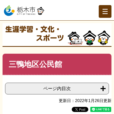
ペ
メ
ー
ニ
ジ
ュ
の
ー
先
を
現在地
頭
飛
トップページ
>
生涯学習・文化・スポーツ
>
生涯学習
>
で
ば
生涯学習施設
>
>
三鴨地区公民館
す。
し
て
本
文
本
三鴨地区公民館
へ
文
ページ内目次
更新日：2022年1月26日更新