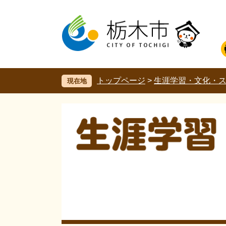
ペ
メ
ー
ニ
ジ
ュ
の
ー
先
を
頭
飛
で
ば
す。
し
トップページ
>
生涯学習・文化・
現在地
て
本
文
へ