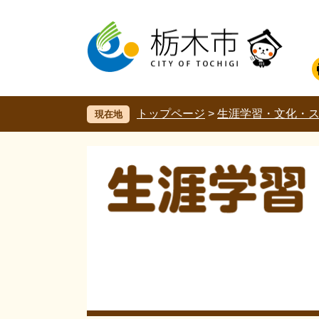
ペ
メ
ー
ニ
ジ
ュ
の
ー
先
を
頭
飛
で
ば
す。
し
トップページ
>
生涯学習・文化・
現在地
て
本
文
へ