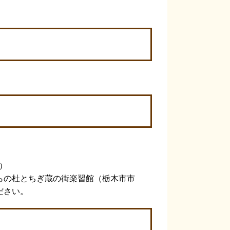
）
らの杜とちぎ蔵の街楽習館（栃木市市
ださい。