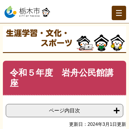
ペ
メ
ー
ニ
ジ
ュ
の
ー
先
を
現在地
頭
飛
トップページ
>
分類でさがす
>
くらしの情報
>
生涯学
で
ば
習・文化・スポーツ
>
生涯学習・文化・スポーツ
>
生涯学
す。
し
習・文化・スポーツ
>
令和５年度 岩舟公民館講座
て
本
文
本
令和５年度 岩舟公民館講
へ
文
座
ページ内目次
更新日：2024年3月1日更新